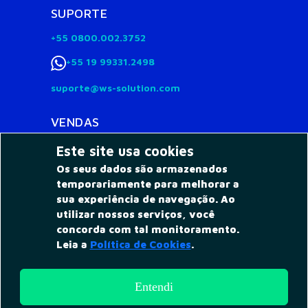
SUPORTE
+55 0800.002.3752
+55 19 99331.2498
suporte@ws-solution.com
VENDAS
+55 0800.002.3752
Este site usa cookies
Os seus dados são armazenados
+55 19 99778.7828
temporariamente para melhorar a
vendas@ws-solution.com
sua experiência de navegação. Ao
utilizar nossos serviços, você
Av. Barão de Itapura, 2323 - Ed. Saint Etienne,
concorda com tal monitoramento.
conjunto 4 - Jd. Guanabara, Campinas/SP Brasil -
Leia a
Política de Cookies
.
CEP 13073-300
WS SOLUTIONS COMÉRCIO E SERVIÇOS LTDA CNPJ
29.220.197/0001-56
Entendi
Todos os direitos reservados - Cesla ® 2022
PT