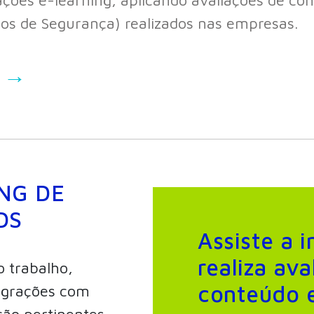
gos de Segurança) realizados nas empresas.
r →
NG DE
DS
Assiste a 
realiza ava
 trabalho,
conteúdo 
tegrações com
ção pertinentes