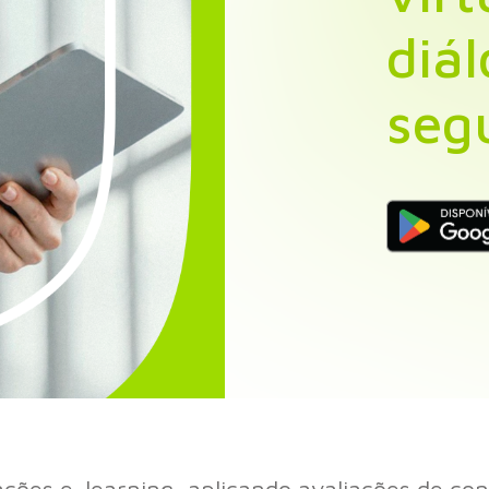
diá
seg
rações e-learning, aplicando avaliações de c