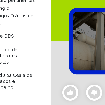
ng e
gos Diários de
.
de DDS
rning de
tadores,
stas
ulos Cesla de
tados e
abalho