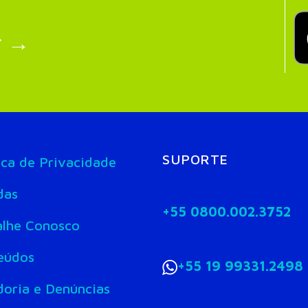
r →
SUPORTE
ica de Privacidade
das
+55 0800.002.3752
alhe Conosco
eúdos
+55 19 99331.2498
doria e Denúncias