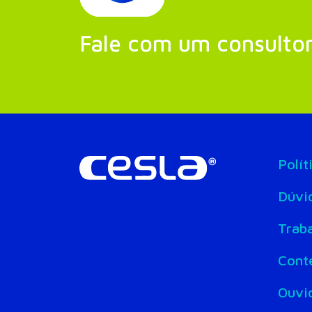
Fale com um consulto
Polít
Dúvi
Trab
Cont
Ouvi