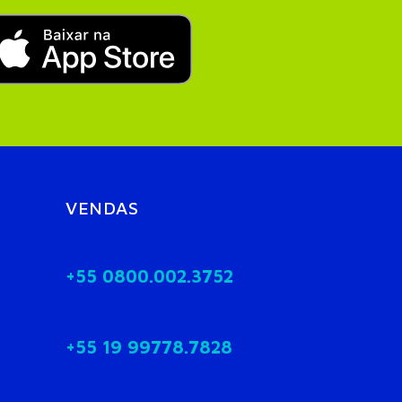
VENDAS
+55 0800.002.3752
+55 19 99778.7828