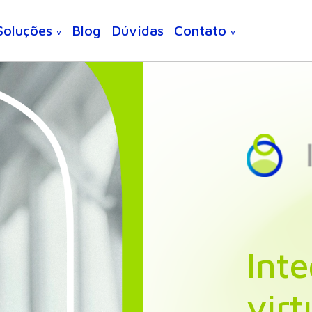
Soluções
Blog
Dúvidas
Contato
v
v
Int
virt