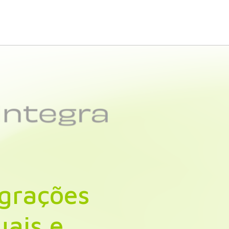
egrações
uais e