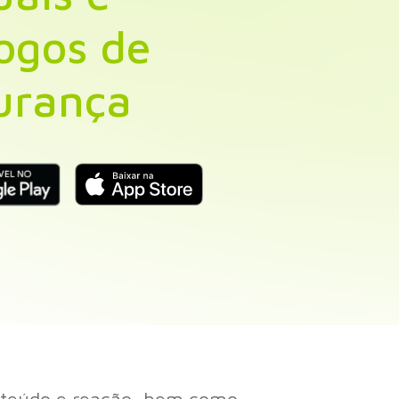
logos de
urança
onteúdo e reação, bem como