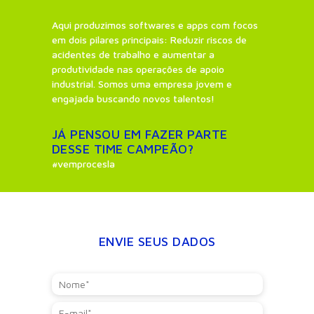
Aqui produzimos softwares e apps com focos
em dois pilares principais: Reduzir riscos de
acidentes de trabalho e aumentar a
produtividade nas operações de apoio
industrial. Somos uma empresa jovem e
engajada buscando novos talentos!
JÁ PENSOU EM FAZER PARTE
DESSE TIME CAMPEÃO?
#vemprocesla
ENVIE SEUS DADOS