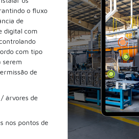
stalar os
rantindo o fluxo
ância de
 digital com
 controlando
cordo com tipo
a serem
ermissão de
/ árvores de
Ds nos pontos de