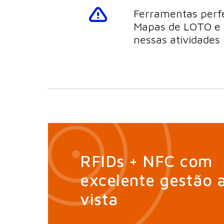
Ferramentas perfe
Mapas de LOTO e g
nessas atividades
RFIDs + NFC com
excelente gestão 
vista