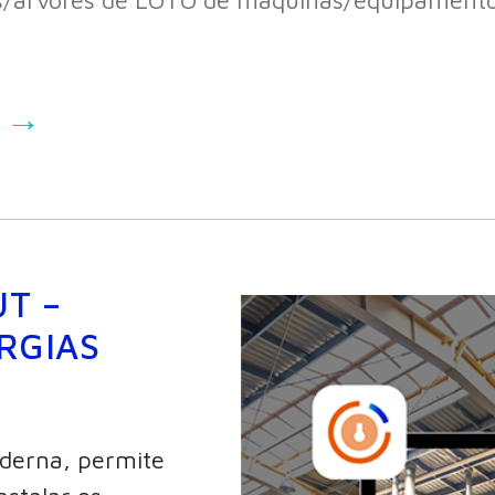
r →
T –
RGIAS
derna, permite