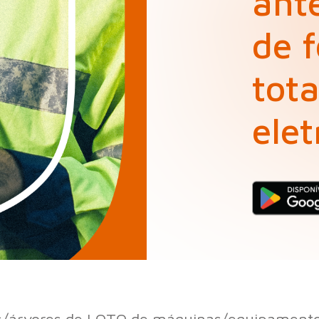
ante
de 
tot
elet
s/árvores de LOTO de máquinas/equipamentos 