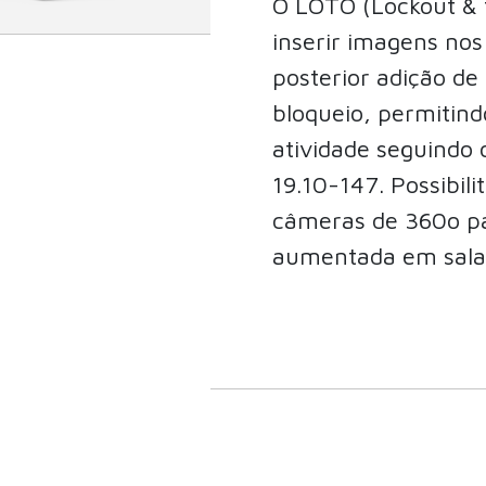
O LOTO (Lockout & t
inserir imagens no
posterior adição de
bloqueio, permitin
atividade seguindo
19.10-147. Possibil
câmeras de 360o pa
aumentada em salas