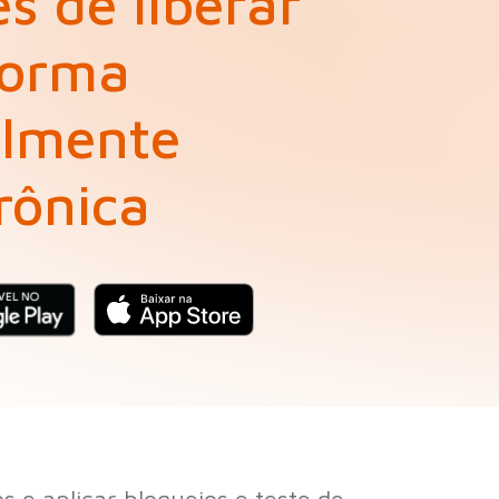
s de liberar
forma
almente
rônica
e aplicar bloqueios e teste de