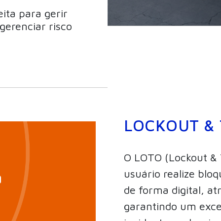
ita para gerir
erenciar risco
LOCKOUT & 
O LOTO (Lockout & 
usuário realize bloq
a
de forma digital, a
garantindo um exce